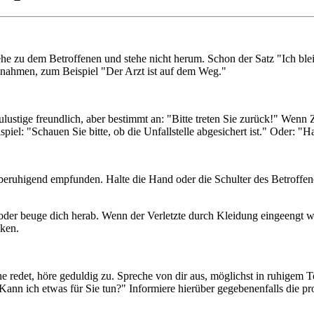
st. Gehe zu dem Betroffenen und stehe nicht herum. Schon der Satz "Ich 
nahmen, zum Beispiel "Der Arzt ist auf dem Weg."
ustige freundlich, aber bestimmt an: "Bitte treten Sie zurück!" Wenn Z
iel: "Schauen Sie bitte, ob die Unfallstelle abgesichert ist." Oder: "H
 beruhigend empfunden. Halte die Hand oder die Schulter des Betroffe
oder beuge dich herab. Wenn der Verletzte durch Kleidung eingeengt wir
cken.
 redet, höre geduldig zu. Spreche von dir aus, möglichst in ruhigem T
ann ich etwas für Sie tun?" Informiere hierüber gegebenenfalls die pro