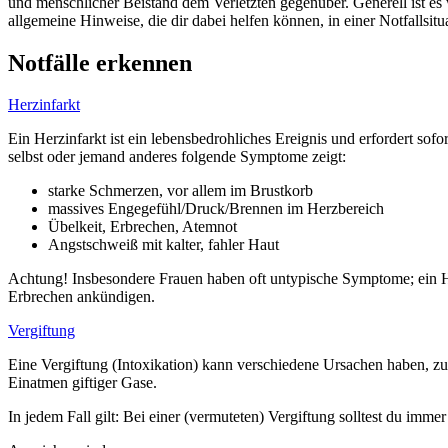
und menschlicher Beistand dem Verletzten gegenüber. Generell ist es w
allgemeine Hinweise, die dir dabei helfen können, in einer Notfallsitu
Notfälle erkennen
Herzinfarkt
Ein Herzinfarkt ist ein lebensbedrohliches Ereignis und erfordert 
selbst oder jemand anderes folgende Symptome zeigt:
starke Schmerzen, vor allem im Brustkorb
massives Engegefühl/Druck/Brennen im Herzbereich
Übelkeit, Erbrechen, Atemnot
Angstschweiß mit kalter, fahler Haut
Achtung! Insbesondere Frauen haben oft untypische Symptome; ein H
Erbrechen ankündigen.
Vergiftung
Eine Vergiftung (Intoxikation) kann verschiedene Ursachen haben, zu
Einatmen giftiger Gase.
In jedem Fall gilt: Bei einer (vermuteten) Vergiftung solltest du imme