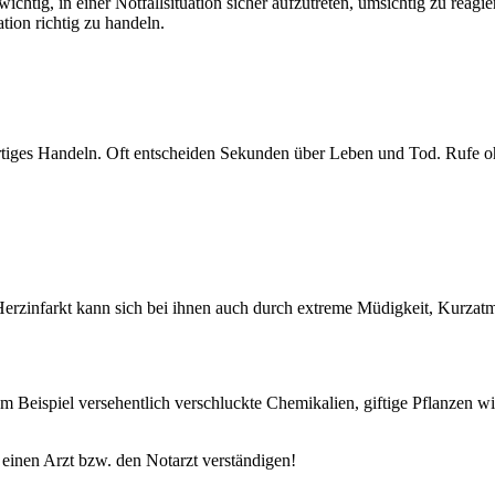
ichtig, in einer Notfallsituation sicher aufzutreten, umsichtig zu rea
ation richtig zu handeln.
sofortiges Handeln. Oft entscheiden Sekunden über Leben und Tod. Ruf
erzinfarkt kann sich bei ihnen auch durch extreme Müdigkeit, Kurzat
m Beispiel versehentlich verschluckte Chemikalien, giftige Pflanzen 
r einen Arzt bzw. den Notarzt verständigen!