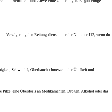
gieren und Betroffene und Anwesende zu beruhigen. Es gibt einige
e ohne Verzögerung den Rettungsdienst unter der Nummer 112, wenn du
migkeit, Schwindel, Oberbauchschmerzen oder Übelkeit und
wie Pilze, eine Überdosis an Medikamenten, Drogen, Alkohol oder das