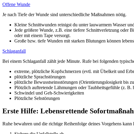
Offene Wunde
Je nach Tiefe der Wunde sind unterschiedliche Maßnahmen nötig.
Kleine Schnittwunden reinigst du unter lauwarmem Wasser und 
Jede größere Wunde, z.B. eine tiefere Schnittverletzung oder Bi
oder mit einem Tape versorgt.
Große bzw. tiefe Wunden mit starken Blutungen können lebensbe
Schlaganfall
Bei einem Schlaganfall zählt jede Minute. Rufe bei folgenden typisc
extreme, plötzliche Kopfschmerzen (evtl. mit Übelkeit und Erb
plötzliche Sprachstörungen
plötzliche Bewusstseinsstörungen (Orientierungslosigkeit bis z
Plötzlich auftretende Lähmungen oder Taubheitsgefühle (z. B
Schwindel und Geh-Schwierigkeiten
Plötzliche Sehstörungen
Erste Hilfe: Lebensrettende Sofortmaßna
Ruhe bewahren und die richtige Reihenfolge deines Vorgehens kann l
Sichere die Unfallstelle ab.