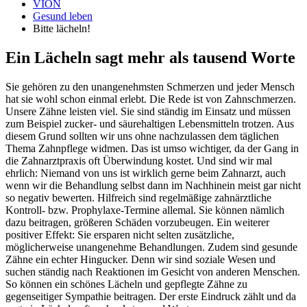
VION
Gesund leben
Bitte lächeln!
Ein Lächeln sagt mehr als tausend Worte
Sie gehören zu den unangenehmsten Schmerzen und jeder Mensch
hat sie wohl schon einmal erlebt. Die Rede ist von Zahnschmerzen.
Unsere Zähne leisten viel. Sie sind ständig im Einsatz und müssen
zum Beispiel zucker- und säurehaltigen Lebensmitteln trotzen. Aus
diesem Grund sollten wir uns ohne nachzulassen dem täglichen
Thema Zahnpflege widmen. Das ist umso wichtiger, da der Gang in
die Zahnarztpraxis oft Überwindung kostet. Und sind wir mal
ehrlich: Niemand von uns ist wirklich gerne beim Zahnarzt, auch
wenn wir die Behandlung selbst dann im Nachhinein meist gar nicht
so negativ bewerten. Hilfreich sind regelmäßige zahnärztliche
Kontroll- bzw. Prophylaxe-Termine allemal. Sie können nämlich
dazu beitragen, größeren Schäden vorzubeugen. Ein weiterer
positiver Effekt: Sie ersparen nicht selten zusätzliche,
möglicherweise unangenehme Behandlungen. Zudem sind gesunde
Zähne ein echter Hingucker. Denn wir sind soziale Wesen und
suchen ständig nach Reaktionen im Gesicht von anderen Menschen.
So können ein schönes Lächeln und gepflegte Zähne zu
gegenseitiger Sympathie beitragen. Der erste Eindruck zählt und da