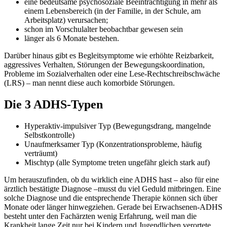
eine bedeutsame psychosoziale Beeinträchtigung in mehr als
einem Lebensbereich (in der Familie, in der Schule, am
Arbeitsplatz) verursachen;
schon im Vorschulalter beobachtbar gewesen sein
länger als 6 Monate bestehen.
Darüber hinaus gibt es Begleitsymptome wie erhöhte Reizbarkeit,
aggressives Verhalten, Störungen der Bewegungskoordination,
Probleme im Sozialverhalten oder eine Lese-Rechtschreibschwäche
(LRS) – man nennt diese auch komorbide Störungen.
Die 3 ADHS-Typen
Hyperaktiv-impulsiver Typ (Bewegungsdrang, mangelnde
Selbstkontrolle)
Unaufmerksamer Typ (Konzentrationsprobleme, häufig
verträumt)
Mischtyp (alle Symptome treten ungefähr gleich stark auf)
Um herauszufinden, ob du wirklich eine ADHS hast – also für eine
ärztlich bestätigte Diagnose –musst du viel Geduld mitbringen. Eine
solche Diagnose und die entsprechende Therapie können sich über
Monate oder länger hinwegziehen. Gerade bei Erwachsenen-ADHS
besteht unter den Fachärzten wenig Erfahrung, weil man die
Krankheit lange Zeit nur bei Kindern und Jugendlichen verortete.